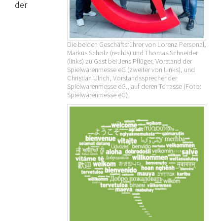
der
Die beiden Geschäftsführer von Lorenz Personal,
Markus Scholz (rechts) und Thomas Schneider
(links) zu Gast bei Jens Pflüger, Vorstand der
Spielwarenmesse eG (zweiter von Links), und
Christian Ulrich, Vorstandssprecher der
Spielwarenmesse eG., auf deren Terrasse (Foto:
Spielwarenmesse eG)