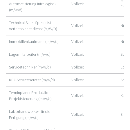
Remot
Automatisierung Intralogistik
Vollzeit
Frank
(m/w/d)
Technical Sales Specialist –
Vollzeit
Nürn
Vertriebsinnendienst (M/W/D)
Immobilienkaufmann (m/w/d)
Vollzeit
Nürn
Lagermitarbeiter (m/w/d)
Vollzeit
Schw
Servicetechniker (m/w/d)
Vollzeit
Ecken
KFZ-Serviceberater (m/w/d)
Vollzeit
Schw
Terminplaner Produktion
Vollzeit
Karlst
Projektsteuerung (m/w/d)
Laborhandwerker für die
Vollzeit
Erlan
Fertigung (m/w/d)