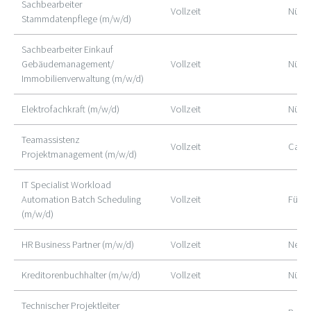
Sachbearbeiter
Vollzeit
Nürn
Stammdatenpflege (m/w/d)
Sachbearbeiter Einkauf
Gebäudemanagement/
Vollzeit
Nürn
Immobilienverwaltung (m/w/d)
Elektrofachkraft (m/w/d)
Vollzeit
Nürn
Teamassistenz
Vollzeit
Cado
Projektmanagement (m/w/d)
IT Specialist Workload
Automation Batch Scheduling
Vollzeit
Fürth
(m/w/d)
HR Business Partner (m/w/d)
Vollzeit
Neust
Kreditorenbuchhalter (m/w/d)
Vollzeit
Nürn
Technischer Projektleiter