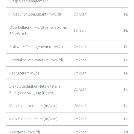
Einspeisemanagement
IT Security Consultant (m/w/d)
Vollzeit
Nürn
Oberkellner (m/w/d) in Teilzeit mit
Teilzeit
Nürn
30h/Woche
Software-Testingenieur (m/w/d)
Vollzeit
Erlan
Spezialist Softwaretest (m/w/d)
Vollzeit
Erlan
Recruiter (m/w/d)
Vollzeit
Nürn
Elektrotechniker Netzleitstelle
Vollzeit
Fürth
Energieversorgung (m/w/d)
Maschinenbediener (m/w/d)
Vollzeit
Lauf
Maschineneinsteller (m/w/d)
Vollzeit
Lauf
Assistenz (m/w/d)
Vollzeit
Offe