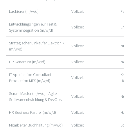
Lackierer (m/w/d)
Vollzeit
Feuch
Entwicklungsingenieur Test &
Vollzeit
Erlan
Systemintegration (m/w/d)
Strategischer Einkäufer Elektronik
Vollzeit
Nürn
(m/w/d)
HR Generalist (m/w/d)
Vollzeit
Neum
IT Application Consultant
Kreis
Vollzeit
Produktion MES (m/w/d)
Höch
Scrum Master (m/w/d) - Agile
Vollzeit
Nürn
Softwareentwicklung & DevOps
HR Business Partner (m/w/d)
Vollzeit
Harte
Mitarbeiter Buchhaltung (m/w/d)
Vollzeit
Schw