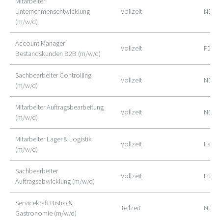
Mitarbeiter
Unternehmensentwicklung
Vollzeit
Nürn
(m/w/d)
Account Manager
Vollzeit
Fürth
Bestandskunden B2B (m/w/d)
Sachbearbeiter Controlling
Vollzeit
Nürn
(m/w/d)
Mitarbeiter Auftragsbearbeitung
Vollzeit
Nürn
(m/w/d)
Mitarbeiter Lager & Logistik
Vollzeit
Lauf
(m/w/d)
Sachbearbeiter
Vollzeit
Fürth
Auftragsabwicklung (m/w/d)
Servicekraft Bistro &
Teilzeit
Nürn
Gastronomie (m/w/d)