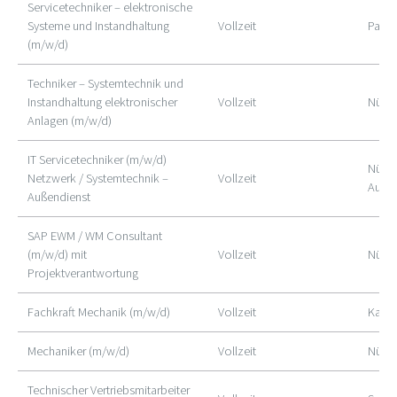
Servicetechniker – elektronische
Systeme und Instandhaltung
Vollzeit
Panke
(m/w/d)
Techniker – Systemtechnik und
Instandhaltung elektronischer
Vollzeit
Nürnb
Anlagen (m/w/d)
IT Servicetechniker (m/w/d)
Nürnb
Netzwerk / Systemtechnik –
Vollzeit
Außen
Außendienst
SAP EWM / WM Consultant
(m/w/d) mit
Vollzeit
Nürn
Projektverantwortung
Fachkraft Mechanik (m/w/d)
Vollzeit
Karlst
Mechaniker (m/w/d)
Vollzeit
Nürn
Technischer Vertriebsmitarbeiter