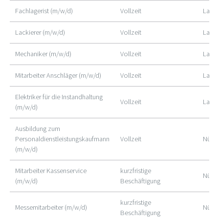
Fachlagerist (m/w/d)
Vollzeit
Lauf 
Lackierer (m/w/d)
Vollzeit
Lauf 
Mechaniker (m/w/d)
Vollzeit
Lauf 
Mitarbeiter Anschläger (m/w/d)
Vollzeit
Lauf 
Elektriker für die Instandhaltung
Vollzeit
Lauf
(m/w/d)
Ausbildung zum
Personaldienstleistungskaufmann
Vollzeit
Nürn
(m/w/d)
Mitarbeiter Kassenservice
kurzfristige
Nürn
(m/w/d)
Beschäftigung
kurzfristige
Messemitarbeiter (m/w/d)
Nürn
Beschäftigung