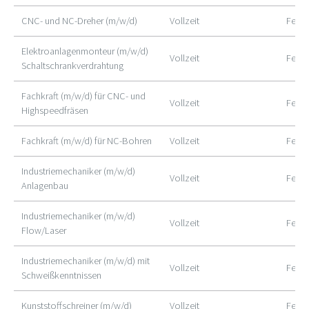
CNC- und NC-Dreher (m/w/d)
Vollzeit
Feuch
Elektroanlagenmonteur (m/w/d)
Vollzeit
Feuch
Schaltschrankverdrahtung
Fachkraft (m/w/d) für CNC- und
Vollzeit
Feuch
Highspeedfräsen
Fachkraft (m/w/d) für NC-Bohren
Vollzeit
Feuch
Industriemechaniker (m/w/d)
Vollzeit
Feuch
Anlagenbau
Industriemechaniker (m/w/d)
Vollzeit
Feuch
Flow/Laser
Industriemechaniker (m/w/d) mit
Vollzeit
Feuch
Schweißkenntnissen
Kunststoffschreiner (m/w/d)
Vollzeit
Feuch