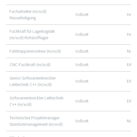
Facharbeiter (m/w/d)
Vollzeit
Herol
Massefertigung
Fachkraft für Lagerlogistik
Vollzeit
Herol
(m/w/d) Rohstofflager
Fahrtreppenmonteur (m/w/d)
Vollzeit
Nürn
CNC-Fachkraft (m/w/d)
Vollzeit
Erlan
Senior Softwareentwickler
Vollzeit
Erlan
Leittechnik C++ (m/w/d)
Softwareentwickler Leittechnik
Vollzeit
Erlan
C++ (m/w/d)
Technischer Projektmanager
Vollzeit
Nürnb
Standortmanagement (m/w/d)