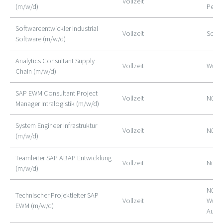
Vollzeit
(m/w/d)
Peg.
Softwareentwickler Industrial
Vollzeit
Schw
Software (m/w/d)
Analytics Consultant Supply
Vollzeit
Würz
Chain (m/w/d)
SAP EWM Consultant Project
Vollzeit
Nürn
Manager Intralogistik (m/w/d)
System Engineer Infrastruktur
Vollzeit
Nürn
(m/w/d)
Teamleiter SAP ABAP Entwicklung
Vollzeit
Nürn
(m/w/d)
Nürnb
Technischer Projektleiter SAP
Vollzeit
Würzb
EWM (m/w/d)
Augs