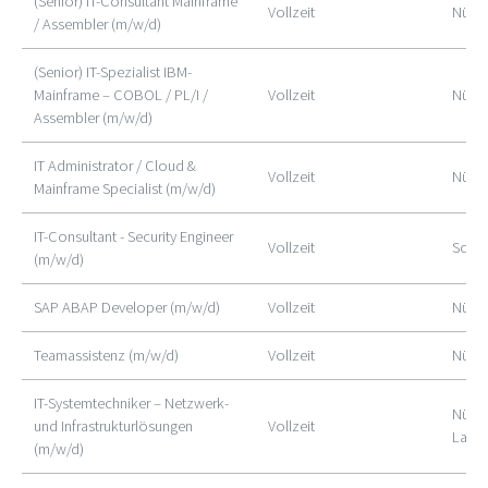
(Senior) IT-Consultant Mainframe
Vollzeit
Nürn
/ Assembler (m/w/d)
(Senior) IT-Spezialist IBM-
Mainframe – COBOL / PL/I /
Vollzeit
Nürn
Assembler (m/w/d)
IT Administrator / Cloud &
Vollzeit
Nürn
Mainframe Specialist (m/w/d)
IT-Consultant - Security Engineer
Vollzeit
Schw
(m/w/d)
SAP ABAP Developer (m/w/d)
Vollzeit
Nürn
Teamassistenz (m/w/d)
Vollzeit
Nürn
IT-Systemtechniker – Netzwerk-
Nürnb
und Infrastrukturlösungen
Vollzeit
Landk
(m/w/d)