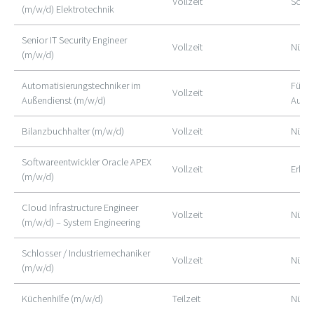
Vollzeit
Schw
(m/w/d) Elektrotechnik
Senior IT Security Engineer
Vollzeit
Nürnb
(m/w/d)
Automatisierungstechniker im
Fürth
Vollzeit
Außendienst (m/w/d)
Außen
Bilanzbuchhalter (m/w/d)
Vollzeit
Nürn
Softwareentwickler Oracle APEX
Vollzeit
Erlan
(m/w/d)
Cloud Infrastructure Engineer
Vollzeit
Nürn
(m/w/d) – System Engineering
Schlosser / Industriemechaniker
Vollzeit
Nürn
(m/w/d)
Küchenhilfe (m/w/d)
Teilzeit
Nürn