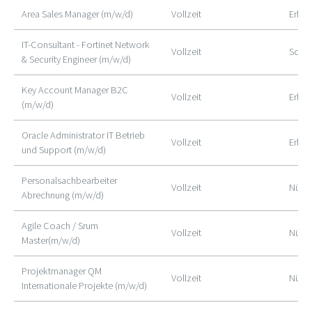
Area Sales Manager (m/w/d)
Vollzeit
Erlan
IT-Consultant - Fortinet Network
Vollzeit
Schw
& Security Engineer (m/w/d)
Key Account Manager B2C
Vollzeit
Erlan
(m/w/d)
Oracle Administrator IT Betrieb
Vollzeit
Erlan
und Support (m/w/d)
Personalsachbearbeiter
Vollzeit
Nürn
Abrechnung (m/w/d)
Agile Coach / Srum
Vollzeit
Nürn
Master(m/w/d)
Projektmanager QM
Vollzeit
Nürnb
Internationale Projekte (m/w/d)